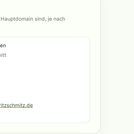
 Hauptdomain sind, je nach
den
itt
tzschmitz.de